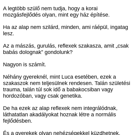
A legtöbb szülő nem tudja, hogy a korai
mozgásfejlődés olyan, mint egy ház építése.
Ha az alap nem szilárd, minden, ami ráépül, ingatag
lesz.
Az a mászás, gurulás, reflexek szakasza, amit „csak
babás dolognak” gondolunk?
Nagyon is számít.
Néhány gyereknél, mint Luca esetében, ezek a
szakaszok nem teljesülnek rendesen. Talán születési
trauma, talán túl sok idő a babakocsiban vagy
hordozóban, vagy csak genetika.
De ha ezek az alap reflexek nem integrálódnak,
láthatatlan akadályokat hoznak létre a normális
fejlődésben.
És a gyerekek olyan nehézségekkel küzdhetnek,