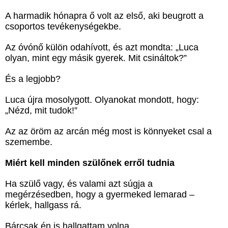
A harmadik hónapra ő volt az első, aki beugrott a
csoportos tevékenységekbe.
Az óvónő külön odahívott, és azt mondta: „Luca
olyan, mint egy másik gyerek. Mit csináltok?”
És a legjobb?
Luca újra mosolygott. Olyanokat mondott, hogy:
„Nézd, mit tudok!”
Az az öröm az arcán még most is könnyeket csal a
szemembe.
Miért kell minden szülőnek erről tudnia
Ha szülő vagy, és valami azt súgja a
megérzésedben, hogy a gyermeked lemarad –
kérlek, hallgass rá.
Bárcsak én is hallgattam volna.