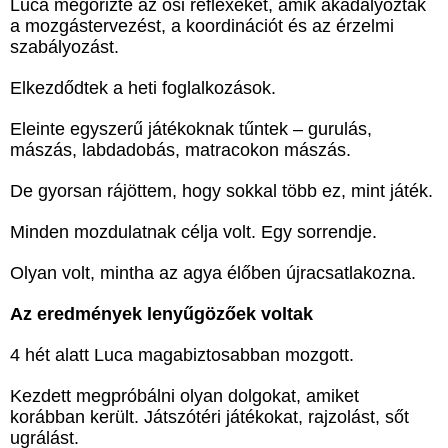
Luca megőrizte az ősi reflexeket, amik akadályozták
a mozgástervezést, a koordinációt és az érzelmi
szabályozást.
Elkezdődtek a heti foglalkozások.
Eleinte egyszerű játékoknak tűntek – gurulás,
mászás, labdadobás, matracokon mászás.
De gyorsan rájöttem, hogy sokkal több ez, mint játék.
Minden mozdulatnak célja volt. Egy sorrendje.
Olyan volt, mintha az agya élőben újracsatlakozna.
Az eredmények lenyűgözőek voltak
4 hét alatt Luca magabiztosabban mozgott.
Kezdett megpróbálni olyan dolgokat, amiket
korábban került. Játszótéri játékokat, rajzolást, sőt
ugrálást.