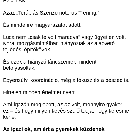
Ez a TSMT.
Azaz „Terápiás Szenzomotoros Tréning.”
És mindenre magyarázatot adott.
Luca nem „csak le volt maradva” vagy ügyetlen volt.
Korai mozgásmintáiban hiányoztak az alapvető
fejlődési építőkövek.
És ezek a hiányzó láncszemek mindent
befolyásoltak.
Egyensúly, koordináció, még a fókusz és a beszéd is.
Hirtelen minden értelmet nyert.
Ami igazán meglepett, az az volt, mennyire gyakori
ez – és hogy milyen kevés szülő tudja, hogy keresnie
kéne.
Az igazi ok, amiért a gyerekek küzdenek