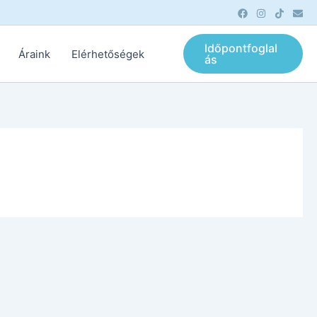
Időpontfoglal
Áraink
Elérhetőségek
ás