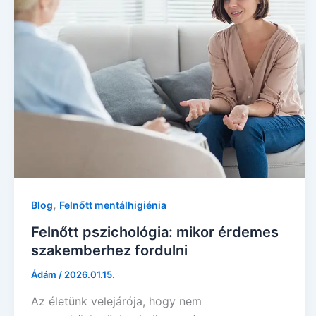
,
Blog
Felnőtt mentálhigiénia
Felnőtt pszichológia: mikor érdemes
szakemberhez fordulni
Ádám
/
2026.01.15.
Az életünk velejárója, hogy nem