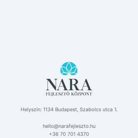
Helyszín: 1134 Budapest, Szabolcs utca 1.
eh
n@oll
efara
zselj
uh.ot
+36 70 701 4370