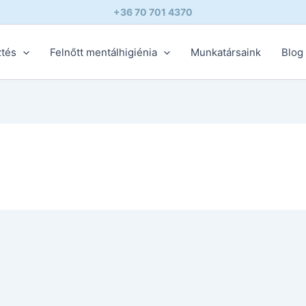
+36 70 701 4370
ztés
Felnőtt mentálhigiénia
Munkatársaink
Blog