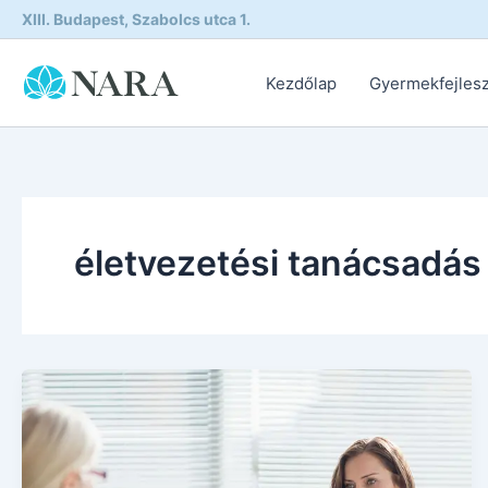
Skip
XIII. Budapest, Szabolcs utca 1.
to
content
Kezdőlap
Gyermekfejles
életvezetési tanácsadás