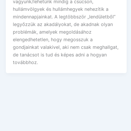
vagyunk/lehetünk mindig a csúcson,
hullámvölgyek és hullámhegyek nehezítik a
mindennapjainkat. A legtöbbször „lendületből”
legyőzzük az akadályokat, de akadnak olyan
problémák, amelyek megoldásához
elengedhetetlen, hogy megosszuk a
gondjainkat valakivel, aki nem csak meghallgat,
de tanácsot is tud és képes adni a hogyan
továbbhoz.