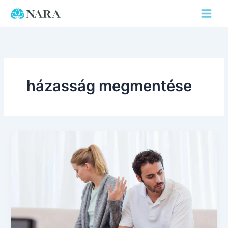
Skip
to
content
házasság megmentése