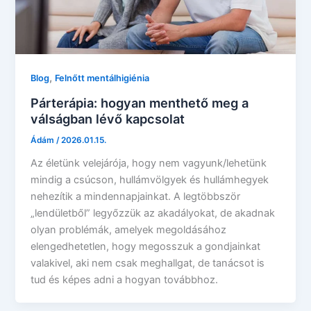
,
Blog
Felnőtt mentálhigiénia
Párterápia: hogyan menthető meg a
válságban lévő kapcsolat
Ádám
/
2026.01.15.
Az életünk velejárója, hogy nem vagyunk/lehetünk
mindig a csúcson, hullámvölgyek és hullámhegyek
nehezítik a mindennapjainkat. A legtöbbször
„lendületből” legyőzzük az akadályokat, de akadnak
olyan problémák, amelyek megoldásához
elengedhetetlen, hogy megosszuk a gondjainkat
valakivel, aki nem csak meghallgat, de tanácsot is
tud és képes adni a hogyan továbbhoz.