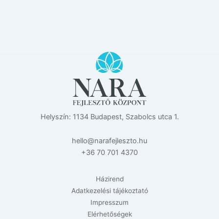
Helyszín: 1134 Budapest, Szabolcs utca 1.
eh
n@oll
efara
zselj
uh.ot
+36 70 701 4370
Házirend
Adatkezelési tájékoztató
Impresszum
Elérhetőségek