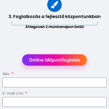
3. Foglalkozás a fejlesztő központunkban
Átlagosan 2 munkanapon belül
Online időpontfoglalás
Név
E-mail cím