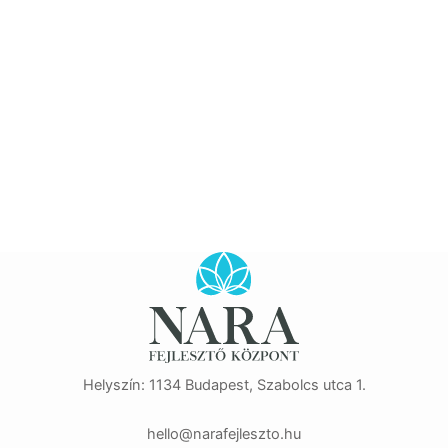
Helyszín: 1134 Budapest, Szabolcs utca 1.
eh
n@oll
efara
zselj
uh.ot