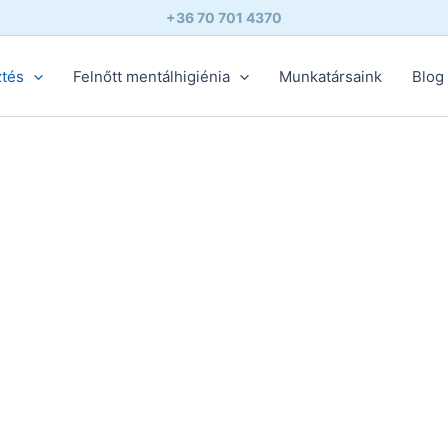
+36 70 701 4370
ztés
Felnőtt mentálhigiénia
Munkatársaink
Blog