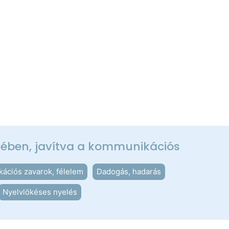
ésében, javítva a kommunikációs
ációs zavarok, félelem
Dadogás, hadarás
Nyelvlökéses nyelés