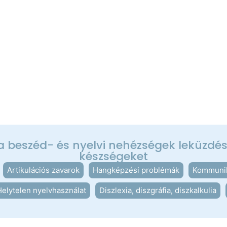
 a beszéd- és nyelvi nehézségek leküzd
készségeket
Artikulációs zavarok
Hangképzési problémák
Kommunik
elytelen nyelvhasználat
Diszlexia, diszgráfia, diszkalkulia