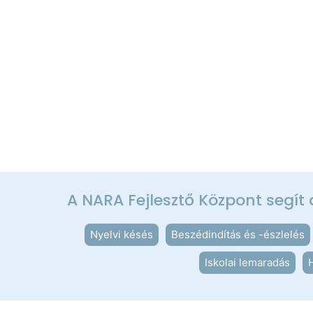
A NARA Fejlesztő Központ segít
Nyelvi késés
Beszédindítás és -észlelés
Iskolai lemaradás
H