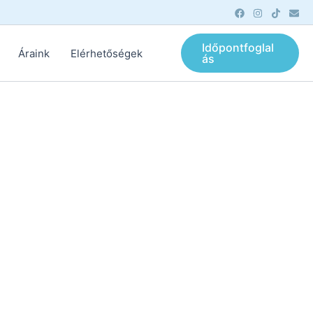
Időpontfoglal
Áraink
Elérhetőségek
ás