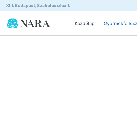
Skip
XIII. Budapest, Szabolcs utca 1.
to
content
Kezdőlap
Gyermekfejles