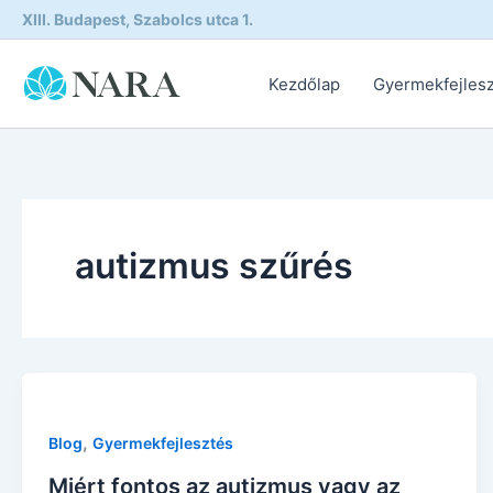
Skip
XIII. Budapest, Szabolcs utca 1.
to
content
Kezdőlap
Gyermekfejles
autizmus szűrés
,
Blog
Gyermekfejlesztés
Miért fontos az autizmus vagy az