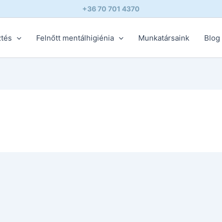
+36 70 701 4370
ztés
Felnőtt mentálhigiénia
Munkatársaink
Blog