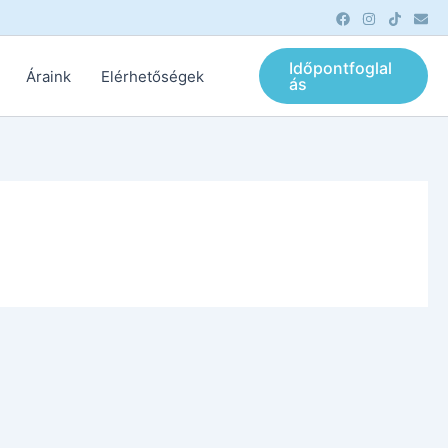
Időpontfoglal
Áraink
Elérhetőségek
ás