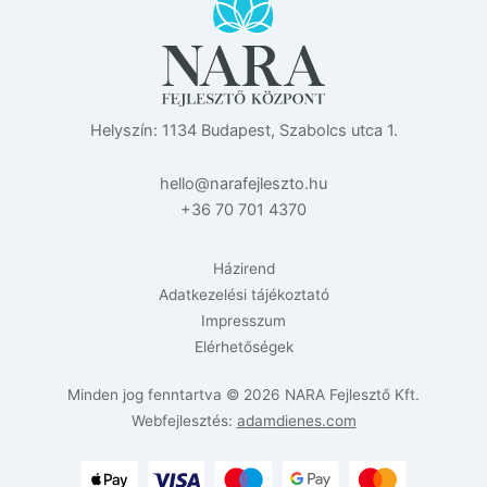
Helyszín: 1134 Budapest, Szabolcs utca 1.
eh
n@oll
efara
zselj
uh.ot
+36 70 701 4370
Házirend
Adatkezelési tájékoztató
Impresszum
Elérhetőségek
Minden jog fenntartva © 2026 NARA Fejlesztő Kft.
Webfejlesztés:
adamdienes.com