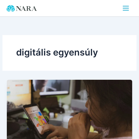
Skip
to
content
digitális egyensúly