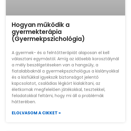
Hogyan működik a
gyermekterápia
(Gyermekpszichológia)
A gyermek- és a felntőtterápiát alaposan el kell
választani egymástól. Amíg az idősebb korosztálynál
a mély beszélgetéseken van a hangsúly, a
fiatalabbaknál a gyermekpszichológus a kislányokkal
és a kisfiúkkal igyekszik biztonságot jelentő
kapcsolatot, családias légkört kialakítani, az
életkornak megfelelően játékokkal, tesztekkel,
feladatokkal feltárni, hogy mi áll a problémák
hátterében.
ELOLVASOM A CIKKET »