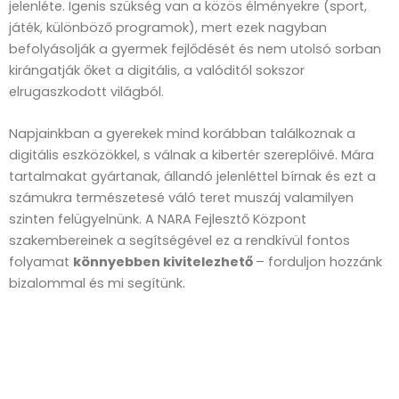
jelenléte. Igenis szükség van a közös élményekre (sport,
játék, különböző programok), mert ezek nagyban
befolyásolják a gyermek fejlődését és nem utolsó sorban
kirángatják őket a digitális, a valóditól sokszor
elrugaszkodott világból.
Napjainkban a gyerekek mind korábban találkoznak a
digitális eszközökkel, s válnak a kibertér szereplőivé. Mára
tartalmakat gyártanak, állandó jelenléttel bírnak és ezt a
számukra természetesé váló teret muszáj valamilyen
szinten felügyelnünk. A NARA Fejlesztő Központ
szakembereinek a segítségével ez a rendkívül fontos
folyamat
könnyebben kivitelezhető
– forduljon hozzánk
bizalommal és mi segítünk.