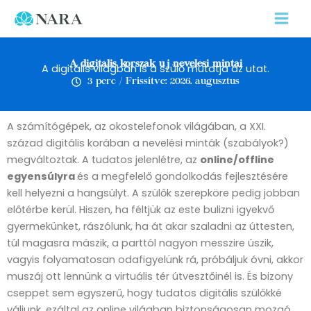
Skip
to
content
A digitális korszak új nevelési mintái
A digitális világban is a szülő mutatja az utat.
3 perc / Frissítve: 2026. augusztus
A számítógépek, az okostelefonok világában, a XXI.
század digitális korában a nevelési minták (szabályok?)
megváltoztak. A tudatos jelenlétre, az
online/offline
egyensúlyra
és a megfelelő gondolkodás fejlesztésére
kell helyezni a hangsúlyt. A szülők szerepköre pedig jobban
előtérbe kerül. Hiszen, ha féltjük az este bulizni igyekvő
gyermekünket, rászólunk, ha át akar szaladni az úttesten,
túl magasra mászik, a parttól nagyon messzire úszik,
vagyis folyamatosan odafigyelünk rá, próbáljuk óvni, akkor
muszáj ott lennünk a virtuális tér útvesztőinél is. És bizony
cseppet sem egyszerű, hogy tudatos digitális szülőkké
váljunk, ezáltal az online világban biztonságosan mozgó