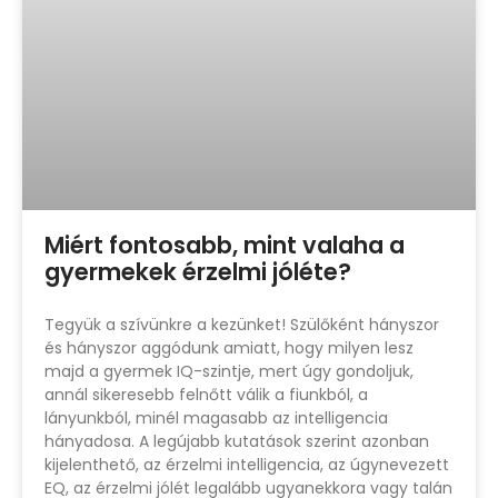
Miért fontosabb, mint valaha a
gyermekek érzelmi jóléte?
Tegyük a szívünkre a kezünket! Szülőként hányszor
és hányszor aggódunk amiatt, hogy milyen lesz
majd a gyermek IQ-szintje, mert úgy gondoljuk,
annál sikeresebb felnőtt válik a fiunkból, a
lányunkból, minél magasabb az intelligencia
hányadosa. A legújabb kutatások szerint azonban
kijelenthető, az érzelmi intelligencia, az úgynevezett
EQ, az érzelmi jólét legalább ugyanekkora vagy talán