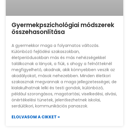
Gyermekpszichológiai módszerek
összehasonlítása
A gyermekkor maga a folyamatos változás.
Különböző fejlődési szakaszokban,
életperiódusokban más és más nehézségekkel
találkoznak a lányok, a fiúk, s ahogy a felnőtteknél
megfigyelhető, akadnak, akik könnyebben veszik az
akadályokat, mások nehezebben. Minden életkori
szakasznak megvannak a maga jellegzetességei, de
kialakulhatnak lelki és testi gondok, különböző,
például szorongásos, magatartási, viselkedési, alvási,
önértékelési tünetek, jelentkezhetnek iskolai,
serdülőkori, kommunikációs panaszok.
ELOLVASOM A CIKKET »