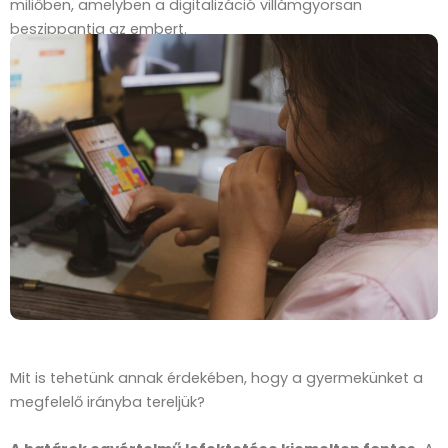
miliőben, amelyben a digitalizáció villámgyorsan
beszippantja az embert.
Mit is tehetünk annak érdekében, hogy a gyermekünket a
megfelelő irányba tereljük?