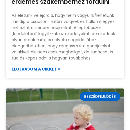
érdemes szakemberhez fordulni
Az életünk velejárója, hogy nem vagyunk/lehetünk
mindig a csúcson, hullámvölgyek és hullámhegyek
nehezítik a mindennapjainkat. A legtöbbször
„lendületből” legyőzzük az akadályokat, de akadnak
olyan problémák, amelyek megoldásához
elengedhetetlen, hogy megosszuk a gondjainkat
valakivel, aki nem csak meghallgat, de tanácsot is
tud és képes adni a hogyan továbbhoz.
ELOLVASOM A CIKKET »
BESZÉDFEJLŐDÉS