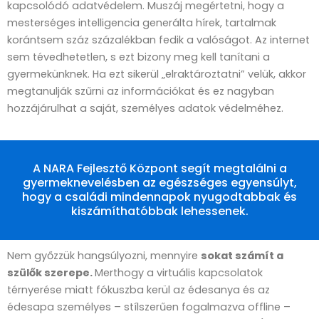
kapcsolódó adatvédelem. Muszáj megértetni, hogy a
mesterséges intelligencia generálta hírek, tartalmak
korántsem száz százalékban fedik a valóságot. Az internet
sem tévedhetetlen, s ezt bizony meg kell tanítani a
gyermekünknek. Ha ezt sikerül „elraktároztatni” velük, akkor
megtanulják szűrni az információkat és ez nagyban
hozzájárulhat a saját, személyes adatok védelméhez.
A NARA Fejlesztő Központ segít megtalálni a
gyermeknevelésben az egészséges egyensúlyt,
hogy a családi mindennapok nyugodtabbak és
kiszámíthatóbbak lehessenek.
Nem győzzük hangsúlyozni, mennyire
sokat számít a
szülők szerepe.
Merthogy a virtuális kapcsolatok
térnyerése miatt fókuszba kerül az édesanya és az
édesapa személyes – stílszerűen fogalmazva offline –