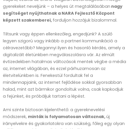
gyerekeket neveljünk – a helyes út megtalálásában
nagy
segítséget nyújthatnak a NARA Fejlesztő Központ
képzett szakemberei,
forduljon hozzájuk bizalommal.
Tiltsunk vagy éppen ellenkezőleg, engedjünk? A szülő
legyen szigorú vagy inkább a partneri kommunikáció a
célravezetőbb? Megannyi ilyen és hasonló kérdés, amely a
digitalizált életünkben megválaszolásra vár. Az elmúlt
évtizedekben hatalmas változások mentek végbe a média
az, internet világában, és ezzel párhuzamosan az
életvitelünkben is. Fenekestül fordultak fel a
mindennapjaink, az internet fejlődése sokkal gyorsabban
halad, mint azt bármikor gondoltuk volna, csak kapkodjuk
a fejünket, és próbáljuk tartani a lépést.
Ami szinte biztosan kijelenthető: a gyereknevelési
módszerek,
minták is folyamatosan változnak,
új
irányelvekre és gyakorlatokra van szükség, főleg egy olyan