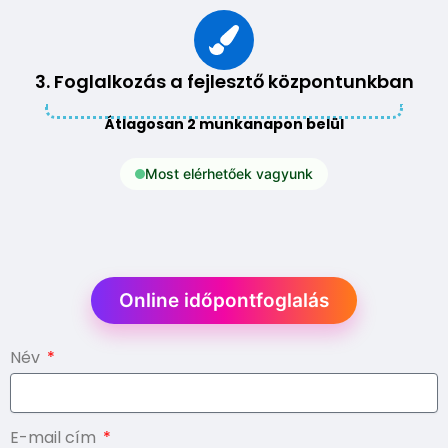
3. Foglalkozás a fejlesztő központunkban
Átlagosan 2 munkanapon belül
Most elérhetőek vagyunk
Online időpontfoglalás
Név
E-mail cím