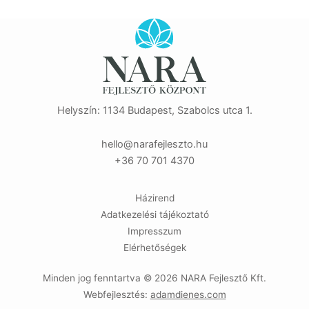
Helyszín: 1134 Budapest, Szabolcs utca 1.
eh
n@oll
efara
zselj
uh.ot
+36 70 701 4370
Házirend
Adatkezelési tájékoztató
Impresszum
Elérhetőségek
Minden jog fenntartva © 2026 NARA Fejlesztő Kft.
Webfejlesztés:
adamdienes.com