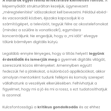
A határok egyértelmű lefektetése kiemelten fontos.
A
képernyőidőt strukturáltan kezeljük, úgynevezett
„méregtelenítési” időszakokat kell bevezetni. Például ebéd-
és vacsoraidő közben, éjszaka kapcsoljuk ki a
számítógépet, a televíziót, tegyük félre az okostelefonokat
(mindez a szülőre is vonatkozik!), egymásra
koncentráljunk. Ne engedjük, hogy a „mi időt” elvegye
tőlünk bármilyen digitális kütyü.
Legalább ennyire lényeges, hogy a tiltás helyett
legyünk
érdeklődők és ismerjük meg
a gyermek digitális világát,
szerezzünk közös élményeket. Amennyiben együtt
fedezzük fel a játékokat, a különböző applikációkat, akkor
amolyan mentorként tudunk fellépni és komoly szerepet
vállalhatunk a veszélyek elkerülésében. Felhívhatjuk a
figyelmet, hogy mi a jó és mi a rossz, s ezt tudatosíthatjuk
is azonnal.
Kulcsfontosságú a
kritikus gondolkodás
és az ehhez