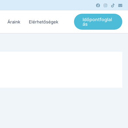
Időpontfoglal
Áraink
Elérhetőségek
ás