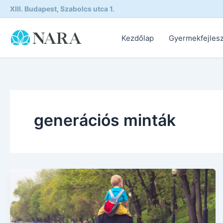
Skip
XIII. Budapest, Szabolcs utca 1.
to
content
Kezdőlap
Gyermekfejles
generációs minták