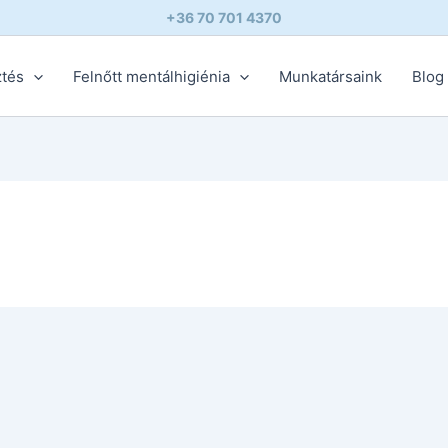
+36 70 701 4370
ztés
Felnőtt mentálhigiénia
Munkatársaink
Blog