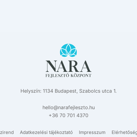
Helyszín: 1134 Budapest, Szabolcs utca 1.
eh
n@oll
efara
zselj
uh.ot
+36 70 701 4370
zirend
Adatkezelési tájékoztató
Impresszum
Elérhetősé