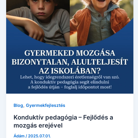
,
Blog
Gyermekfejlesztés
Konduktív pedagógia – Fejlődés a
mozgás erejével
Ádám
/
2025.07.01.