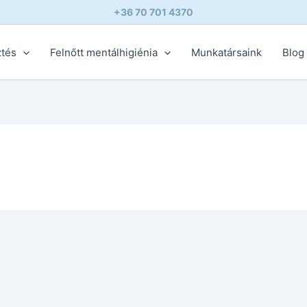
+36 70 701 4370
ztés
Felnőtt mentálhigiénia
Munkatársaink
Blog