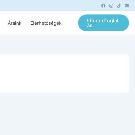
Időpontfoglal
Áraink
Elérhetőségek
ás