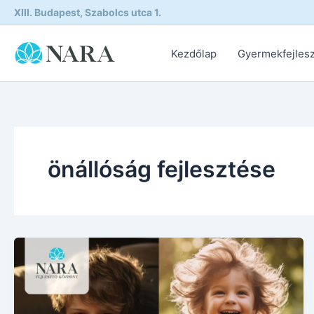
Skip
XIII. Budapest, Szabolcs utca 1.
to
content
Kezdőlap
Gyermekfejles
önállóság fejlesztése