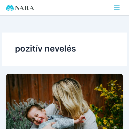
Skip
to
content
pozitív nevelés