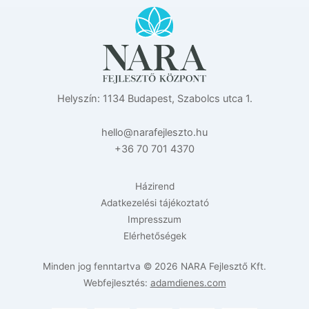
Helyszín: 1134 Budapest, Szabolcs utca 1.
eh
n@oll
efara
zselj
uh.ot
+36 70 701 4370
Házirend
Adatkezelési tájékoztató
Impresszum
Elérhetőségek
Minden jog fenntartva © 2026 NARA Fejlesztő Kft.
Webfejlesztés:
adamdienes.com