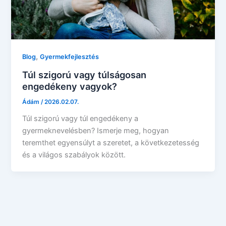
,
Blog
Gyermekfejlesztés
Túl szigorú vagy túlságosan
engedékeny vagyok?
Ádám
/
2026.02.07.
Túl szigorú vagy túl engedékeny a
gyermeknevelésben? Ismerje meg, hogyan
teremthet egyensúlyt a szeretet, a következetesség
és a világos szabályok között.