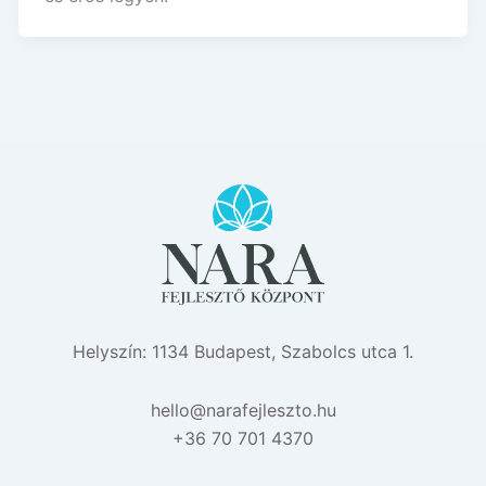
Helyszín: 1134 Budapest, Szabolcs utca 1.
eh
n@oll
efara
zselj
uh.ot
+36 70 701 4370