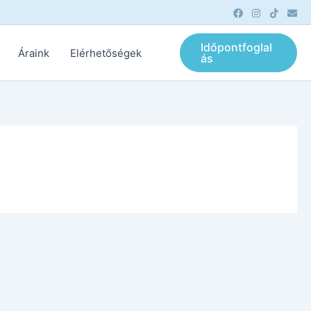
Időpontfoglal
Áraink
Elérhetőségek
ás