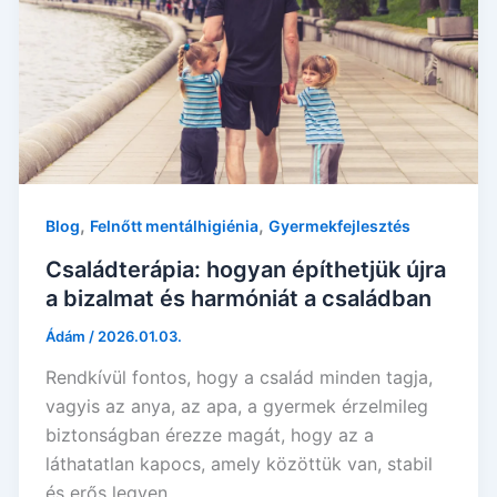
,
,
Blog
Felnőtt mentálhigiénia
Gyermekfejlesztés
Családterápia: hogyan építhetjük újra
a bizalmat és harmóniát a családban
Ádám
/
2026.01.03.
Rendkívül fontos, hogy a család minden tagja,
vagyis az anya, az apa, a gyermek érzelmileg
biztonságban érezze magát, hogy az a
láthatatlan kapocs, amely közöttük van, stabil
és erős legyen.