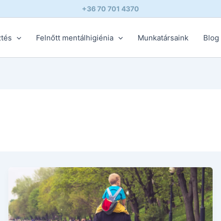
+36 70 701 4370
ztés
Felnőtt mentálhigiénia
Munkatársaink
Blog