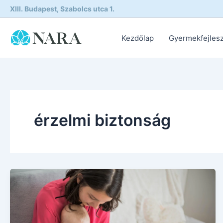
Skip
XIII. Budapest, Szabolcs utca 1.
to
content
Kezdőlap
Gyermekfejles
érzelmi biztonság