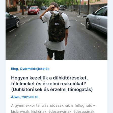
,
Blog
Gyermekfejlesztés
Hogyan kezeljük a dühkitöréseket,
félelmeket és érzelmi reakciókat?
(Dühkitörések és érzelmi támogatás)
Ádám
/
2025.06.10.
A gyermekkor tanulási időszaknak is felfogható –
kislánynak, kisfiúnak, édesanyának, édesapának