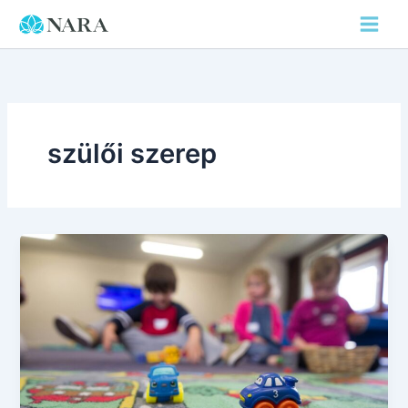
Skip
to
content
szülői szerep