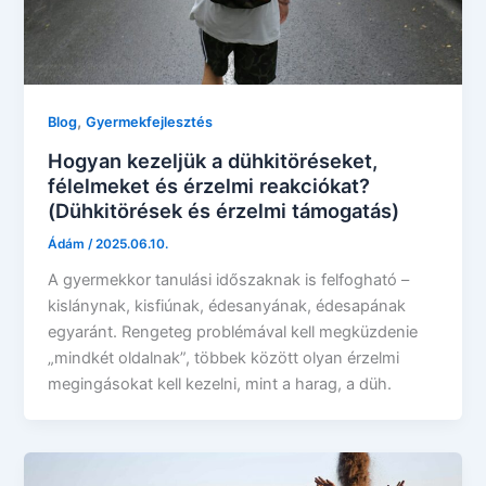
,
Blog
Gyermekfejlesztés
Hogyan kezeljük a dühkitöréseket,
félelmeket és érzelmi reakciókat?
(Dühkitörések és érzelmi támogatás)
Ádám
/
2025.06.10.
A gyermekkor tanulási időszaknak is felfogható –
kislánynak, kisfiúnak, édesanyának, édesapának
egyaránt. Rengeteg problémával kell megküzdenie
„mindkét oldalnak”, többek között olyan érzelmi
megingásokat kell kezelni, mint a harag, a düh.