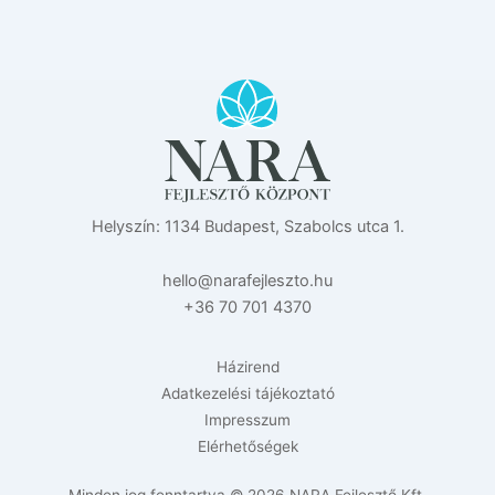
Helyszín: 1134 Budapest, Szabolcs utca 1.
eh
n@oll
efara
zselj
uh.ot
+36 70 701 4370
Házirend
Adatkezelési tájékoztató
Impresszum
Elérhetőségek