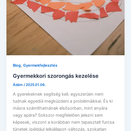
,
Blog
Gyermekfejlesztés
Gyermekkori szorongás kezelése
Ádám
/
2025.01.06.
A gyerekeknek segítség kell, egyszerűen nem
tudnak egyedül megküzdeni a problémáikkal. És ki
másra számíthatnának elsősorban, mint anyára
vagy apára? Sokszor megfelelően jelezni sem
képesek, viszont a korábban nem tapasztalt furcsa
tünetek (például lelkiállapot-változás, szokatlan