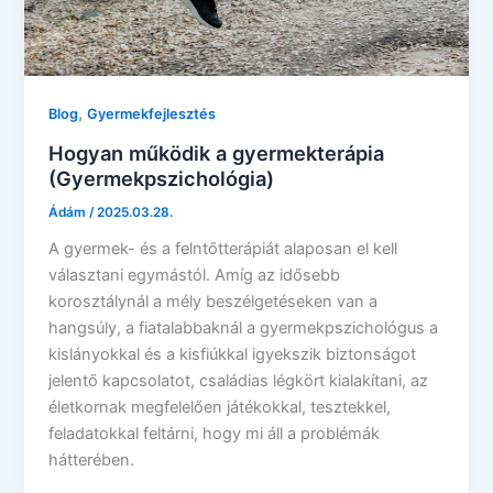
,
Blog
Gyermekfejlesztés
Hogyan működik a gyermekterápia
(Gyermekpszichológia)
Ádám
/
2025.03.28.
A gyermek- és a felntőtterápiát alaposan el kell
választani egymástól. Amíg az idősebb
korosztálynál a mély beszélgetéseken van a
hangsúly, a fiatalabbaknál a gyermekpszichológus a
kislányokkal és a kisfiúkkal igyekszik biztonságot
jelentő kapcsolatot, családias légkört kialakítani, az
életkornak megfelelően játékokkal, tesztekkel,
feladatokkal feltárni, hogy mi áll a problémák
hátterében.