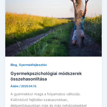
,
Blog
Gyermekfejlesztés
Gyermekpszichológiai módszerek
összehasonlítása
Ádám
/
2025.04.15.
A gyermekkor maga a folyamatos változás.
Különböző fejlődési szakaszokban,
életperiódusokban más és más nehézségekkel