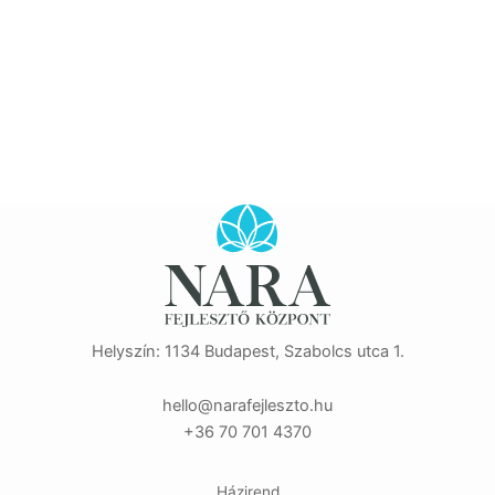
Helyszín: 1134 Budapest, Szabolcs utca 1.
eh
n@oll
efara
zselj
uh.ot
+36 70 701 4370
Házirend