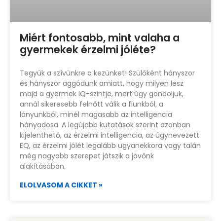
Miért fontosabb, mint valaha a
gyermekek érzelmi jóléte?
Tegyük a szívünkre a kezünket! Szülőként hányszor
és hányszor aggódunk amiatt, hogy milyen lesz
majd a gyermek IQ-szintje, mert úgy gondoljuk,
annál sikeresebb felnőtt válik a fiunkból, a
lányunkból, minél magasabb az intelligencia
hányadosa. A legújabb kutatások szerint azonban
kijelenthető, az érzelmi intelligencia, az úgynevezett
EQ, az érzelmi jólét legalább ugyanekkora vagy talán
még nagyobb szerepet játszik a jövőnk
alakításában.
ELOLVASOM A CIKKET »