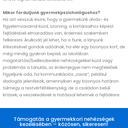
Mikor forduljunk gyermekpszichológushoz?
Ha azt vesszük észre, hogy a gyermekünk alvás- és
figyelemzavarral küzd, szorong, a kortársaihoz képest
fejlődésbeli elmaradása van, érdemes szakembert
felkeresni. Árulkodó jel lehet, ha a fiunk, a lányunk
étkezésével gondok adódnak, ha elér egy bizonyos kort, de
még mindig gyakran bepisil, az iskolában
magatartási/beilleszkedési nehézségekkel küzd vagy
problémás a tanulás, az érdemjegyei nem megfelelőek.
Figyeljünk oda, ha kommunikációs „zavar”, például
dadogás jelentkezik, amennyiben egy bizonyos határon
túlmegy a testvérféltékenység, de a családon belüli
krízisek, a veszekedések is hatással lehetnek a fejlődésre.
Támogatás a gyermekkori nehézségek
kezelésében – közösen, sikeresen!