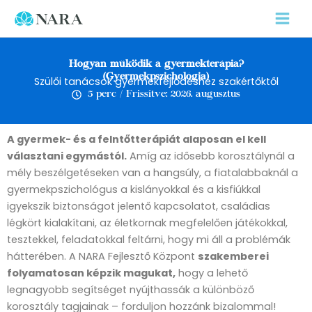
Skip
to
content
Hogyan működik a gyermekterápia?
(Gyermekpszichológia)
Szülői tanácsok gyermekfejlődéshez szakértőktől
5 perc / Frissítve: 2026. augusztus
A gyermek- és a felntőtterápiát alaposan el kell
választani egymástól.
Amíg az idősebb korosztálynál a
mély beszélgetéseken van a hangsúly, a fiatalabbaknál a
gyermekpszichológus a kislányokkal és a kisfiúkkal
igyekszik biztonságot jelentő kapcsolatot, családias
légkört kialakítani, az életkornak megfelelően játékokkal,
tesztekkel, feladatokkal feltárni, hogy mi áll a problémák
hátterében. A NARA Fejlesztő Központ
szakemberei
folyamatosan képzik magukat,
hogy a lehető
legnagyobb segítséget nyújthassák a különböző
korosztály tagjainak – forduljon hozzánk bizalommal!