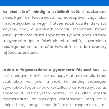
Az első „óra” mindig a szülőkről szól.
A szakember
elbeszélget az édesanyával, az édesapával vagy akár
mindkettejükkel, a négy-, hatszemközti őszinte diskurzus
lényege, hogy a jelenlévők feltárják, megértsék, milyen
jellegű problémával kell foglalkozni. Ilyenkor nincs szükség
a gyermekre, így a felnőttek tabuk nélkül, zavartalanul
beszélgethetnek az aktuális helyzetről, az adott személy
fejlődéstörténetéről.
Utána a foglalkozások a gyermekre fókuszálnak.
Az
első, a diagnosztizáló szakasz négy-hat alkalma alatt már
csak akkor van jelen a szülő, ha tényleg szükséges.
Ugyanakkor, folyamatos a konzultáció az édesanyával, az
édesapával, személyesen beszélik át az eltelt időszak
tapasztalatait, az esetleges változásokat, még az is
elképzelhető, hogy ennyi idő alatt megszűnnek, de