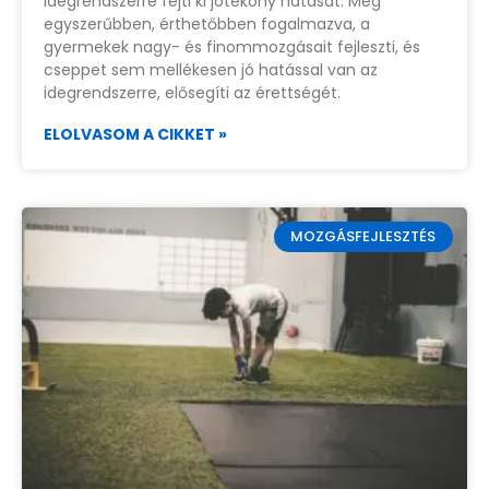
idegrendszerre fejti ki jótékony hatását. Még
egyszerűbben, érthetőbben fogalmazva, a
gyermekek nagy- és finommozgásait fejleszti, és
cseppet sem mellékesen jó hatással van az
idegrendszerre, elősegíti az érettségét.
ELOLVASOM A CIKKET »
MOZGÁSFEJLESZTÉS