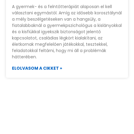
A gyermek- és a felntőtterápiát alaposan el kell
választani egymástól. Amíg az idősebb korosztálynál
a mély beszélgetéseken van a hangsúly, a
fiatalabbaknál a gyermekpszichológus a kislányokkal
és a kisfiúkkal igyekszik biztonságot jelentő
kapcsolatot, családias légkört kialakítani, az
életkornak megfelelően játékokkal, tesztekkel,
feladatokkal feltárni, hogy mi áll a problémák
hátterében.
ELOLVASOM A CIKKET »