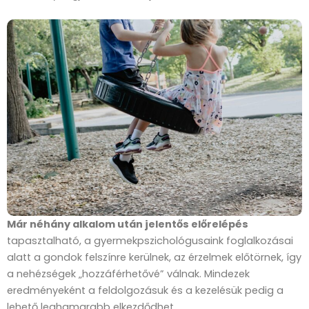
Már néhány alkalom után jelentős előrelépés
tapasztalható, a gyermekpszichológusaink foglalkozásai
alatt a gondok felszínre kerülnek, az érzelmek előtörnek, így
a nehézségek „hozzáférhetővé” válnak. Mindezek
eredményeként a feldolgozásuk és a kezelésük pedig a
lehető leghamarabb elkezdődhet.