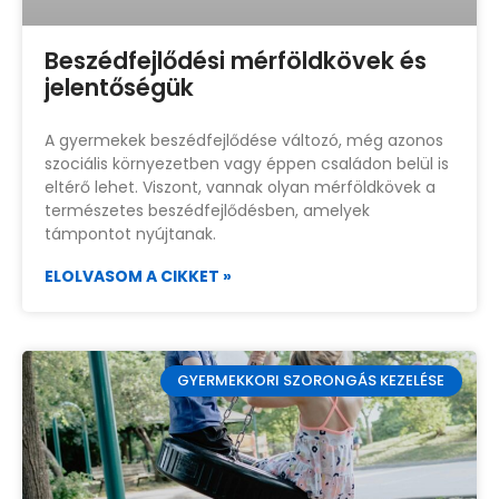
Beszédfejlődési mérföldkövek és
jelentőségük
A gyermekek beszédfejlődése változó, még azonos
szociális környezetben vagy éppen családon belül is
eltérő lehet. Viszont, vannak olyan mérföldkövek a
természetes beszédfejlődésben, amelyek
támpontot nyújtanak.
ELOLVASOM A CIKKET »
GYERMEKKORI SZORONGÁS KEZELÉSE