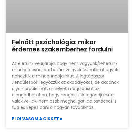
Felnőtt pszichológia: mikor
érdemes szakemberhez fordulni
Az életünk velejárója, hogy nem vagyunk/lehetünk
mindig a csúcson, hullámvölgyek és hullámhegyek
nehezítik a mindennapjainkat. A legtöbbször
„lendületből” legyőzzük az akadályokat, de akadnak
olyan problémák, amelyek megoldásához
elengedhetetlen, hogy megosszuk a gondjainkat
valakivel, aki nem csak meghallgat, de tanácsot is
tud és képes adni a hogyan továbbhoz.
ELOLVASOM A CIKKET »