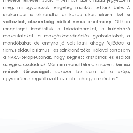
mesélte lelkesen Judit. – Ám azt azért hadd jegyezzem
meg, mi ugyancsak rengeteg munkát tettünk bele. A
szakember is elmondta, ez közös siker,
akarni kell a
változást, elszántság nélkül nincs eredmény.
Otthon
rengeteget ismételtük a feladatsorokat, a különböző
mozdulatokat, a mozgáskoordinációs gyakorlatokat, a
mondókákat, de annyira jó volt látni, ahogy fejlődött a
fiam. Például a ritmus- és szinkronérzéke. Hálával tartozom
a NARA-terapeutának, hogy segített Kristófnak és ezáltal
az egész családnak. Már nem vonul félre a kincsem,
keresi
mások társaságát,
sokszor be sem áll a szája,
egyszerűen megváltozott az élete, ahogy a miénk is.”