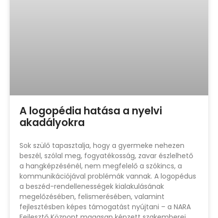
A logopédia hatása a nyelvi
akadályokra
Sok szülő tapasztalja, hogy a gyermeke nehezen
beszél, szólal meg, fogyatékosság, zavar észlelhető
a hangképzésénél, nem megfelelő a szókincs, a
kommunikációjával problémák vannak. A logopédus
a beszéd-rendellenességek kialakulásának
megelőzésében, felismerésében, valamint
fejlesztésben képes támogatást nyújtani – a NARA
Fejlesztő Központ magasan képzett szakemberei