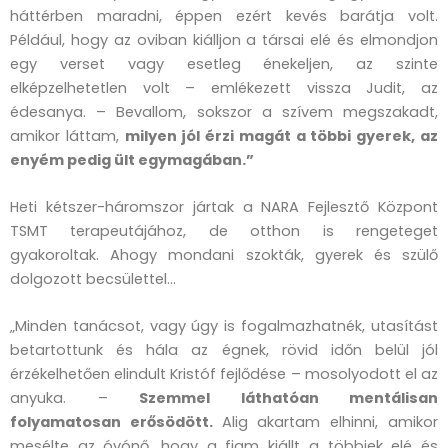
háttérben maradni, éppen ezért kevés barátja volt.
Például, hogy az oviban kiálljon a társai elé és elmondjon
egy verset vagy esetleg énekeljen, az szinte
elképzelhetetlen volt – emlékezett vissza Judit, az
édesanya. – Bevallom, sokszor a szívem megszakadt,
amikor láttam,
milyen jól érzi magát a többi gyerek, az
enyém pedig ült egymagában.”
Heti kétszer-háromszor jártak a NARA Fejlesztő Központ
TSMT terapeutájához, de otthon is rengeteget
gyakoroltak. Ahogy mondani szokták, gyerek és szülő
dolgozott becsülettel…
„Minden tanácsot, vagy úgy is fogalmazhatnék, utasítást
betartottunk és hála az égnek, rövid időn belül jól
érzékelhetően elindult Kristóf fejlődése – mosolyodott el az
anyuka. –
Szemmel láthatóan mentálisan
folyamatosan erősödött.
Alig akartam elhinni, amikor
mesélte az óvónő, hogy a fiam kiállt a többiek elé és