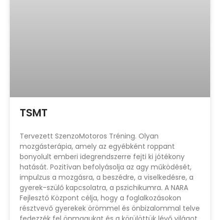
TSMT
Tervezett SzenzoMotoros Tréning. Olyan
mozgásterápia, amely az egyébként roppant
bonyolult emberi idegrendszerre fejti ki jótékony
hatását. Pozitívan befolyásolja az agy működését,
impulzus a mozgásra, a beszédre, a viselkedésre, a
gyerek-szülő kapcsolatra, a pszichikumra. A NARA
Fejlesztő Központ célja, hogy a foglalkozásokon
résztvevő gyerekek örömmel és önbizalommal telve
fedezzék fel önmagukat és a körülöttük lévő világot,