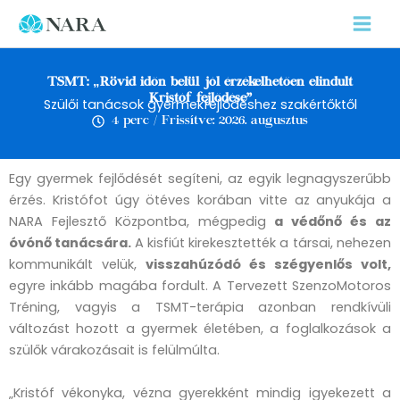
Skip
to
content
TSMT: „Rövid időn belül jól érzékelhetően elindult
Kristóf fejlődése”
Szülői tanácsok gyermekfejlődéshez szakértőktől
4 perc / Frissítve: 2026. augusztus
Egy gyermek fejlődését segíteni, az egyik legnagyszerűbb
érzés. Kristófot úgy ötéves korában vitte az anyukája a
NARA Fejlesztő Központba, mégpedig
a védőnő és az
óvónő tanácsára.
A kisfiút kirekesztették a társai, nehezen
kommunikált velük,
visszahúzódó és szégyenlős volt,
egyre inkább magába fordult. A Tervezett SzenzoMotoros
Tréning, vagyis a TSMT-terápia azonban rendkívüli
változást hozott a gyermek életében, a foglalkozások a
szülők várakozásait is felülmúlta.
„Kristóf vékonyka, vézna gyerekként mindig igyekezett a