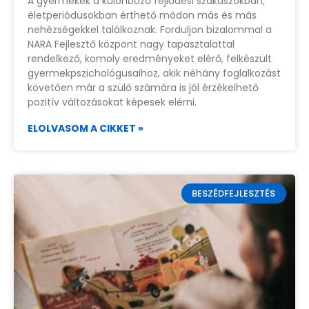
A gyermekek a különböző fejlődési szakaszokban,
életperiódusokban érthető módon más és más
nehézségekkel találkoznak. Forduljon bizalommal a
NARA Fejlesztő központ nagy tapasztalattal
rendelkező, komoly eredményeket elérő, felkészült
gyermekpszichológusaihoz, akik néhány foglalkozást
követően már a szülő számára is jól érzékelhető
pozitív változásokat képesek elérni.
ELOLVASOM A CIKKET »
BESZÉDFEJLESZTÉS