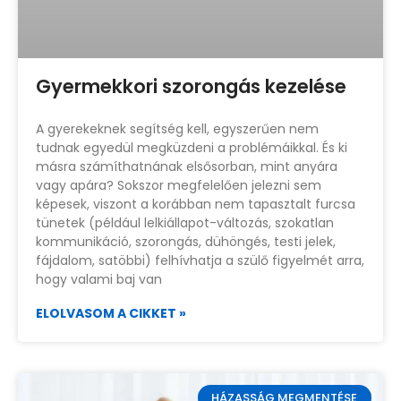
Gyermekkori szorongás kezelése
A gyerekeknek segítség kell, egyszerűen nem
tudnak egyedül megküzdeni a problémáikkal. És ki
másra számíthatnának elsősorban, mint anyára
vagy apára? Sokszor megfelelően jelezni sem
képesek, viszont a korábban nem tapasztalt furcsa
tünetek (például lelkiállapot-változás, szokatlan
kommunikáció, szorongás, dühöngés, testi jelek,
fájdalom, satöbbi) felhívhatja a szülő figyelmét arra,
hogy valami baj van
ELOLVASOM A CIKKET »
HÁZASSÁG MEGMENTÉSE