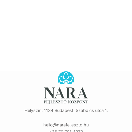
Helyszín: 1134 Budapest, Szabolcs utca 1.
eh
n@oll
efara
zselj
uh.ot