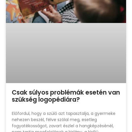
Csak súlyos problémák esetén van
szükség logopédiára?
Előfordul, hogy a szülő azt tapasztalja, a gyermeke
nehezen beszél, félve szólal meg, esetleg
fogyatékosságot, zavart észlel a hangképzésénél,
nem tartja megfelelőnek a kislány, a kisfiú