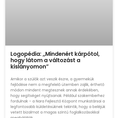
Logopédia: ,,Mindenért kárpótol,
hogy látom a változást a
kislányomon”
Amikor a szülők azt veszik észre, a gyermekük
fejlődése nem a megfelelő ütemben zajlik, érthető
módon mindent megtesznek annak érdekében,
hogy segítséget nyújtsanak. Például szakemberhez
fordulnak – a Nara Fejlesztő Központ munkatársai a
legfontosabb küldetésüknek tekintik, hogy a beléjük
vetett bizalmat a magas szintű foglalkozásokkal
meghálálják.