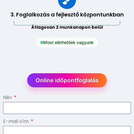
3. Foglalkozás a fejlesztő központunkban
Átlagosan 2 munkanapon belül
Most elérhetőek vagyunk
Online időpontfoglalás
Név
E-mail cím